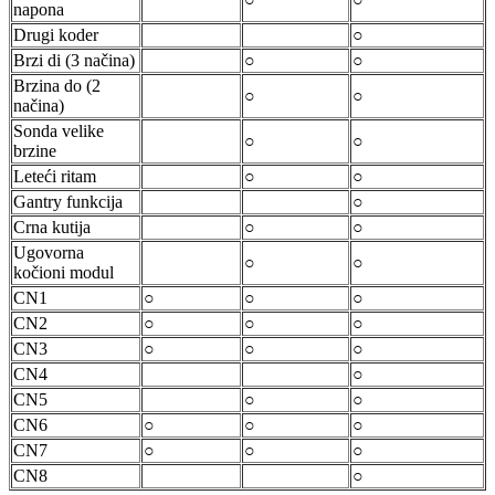
napona
Drugi koder
○
Brzi di (3 načina)
○
○
Brzina do (2
○
○
načina)
Sonda velike
○
○
brzine
Leteći ritam
○
○
Gantry funkcija
○
Crna kutija
○
○
Ugovorna
○
○
kočioni modul
CN1
○
○
○
CN2
○
○
○
CN3
○
○
○
CN4
○
CN5
○
○
CN6
○
○
○
CN7
○
○
○
CN8
○