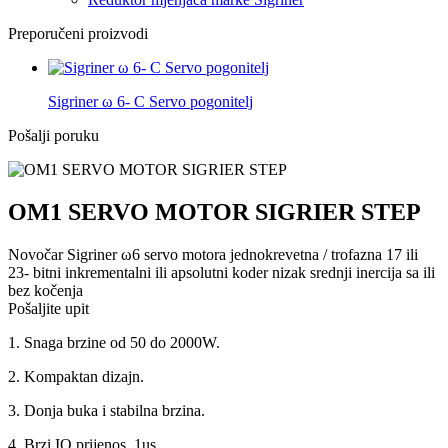
Preporučeni proizvodi
Sigriner ω 6- C Servo pogonitelj
Pošalji poruku
OM1 SERVO MOTOR SIGRIER STEP
Novočar Sigriner ω6 servo motora jednokrevetna / trofazna 17 ili
23- bitni inkrementalni ili apsolutni koder nizak srednji inercija sa ili
bez kočenja
Pošaljite upit
1. Snaga brzine od 50 do 2000W.
2. Kompaktan dizajn.
3. Donja buka i stabilna brzina.
4. Brzi IO prijenos, 1us.