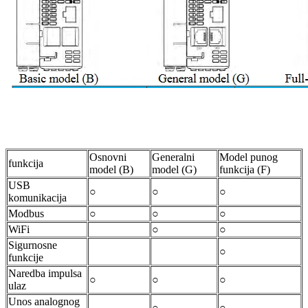
Osnovni
Generalni
Model punog
funkcija
model (B)
model (G)
funkcija (F)
USB
○
○
○
komunikacija
Modbus
○
○
○
WiFi
○
○
Sigurnosne
○
funkcije
Naredba impulsa
○
○
○
ulaz
Unos analognog
○
○