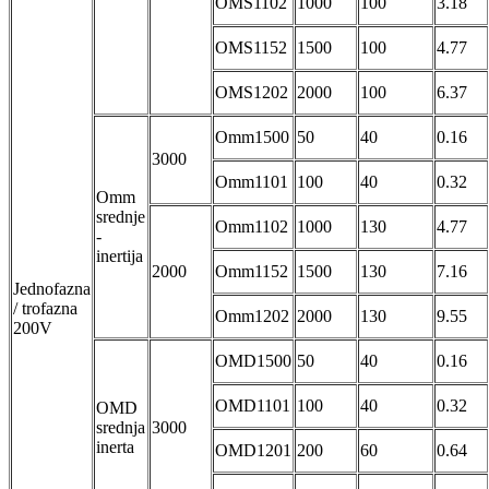
OMS1102
1000
100
3.18
OMS1152
1500
100
4.77
OMS1202
2000
100
6.37
Omm1500
50
40
0.16
3000
Omm1101
100
40
0.32
Omm
srednje
Omm1102
1000
130
4.77
-
inertija
2000
Omm1152
1500
130
7.16
Jednofazna
/ trofazna
Omm1202
2000
130
9.55
200V
OMD1500
50
40
0.16
OMD1101
100
40
0.32
OMD
srednja
3000
inerta
OMD1201
200
60
0.64