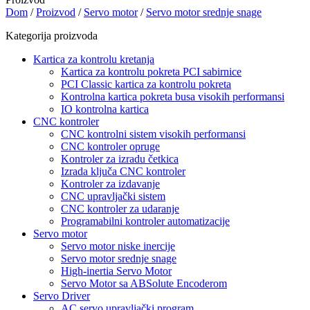
Dom
/
Proizvod
/
Servo motor
/
Servo motor srednje snage
Kategorija proizvoda
Kartica za kontrolu kretanja
Kartica za kontrolu pokreta PCI sabirnice
PCI Classic kartica za kontrolu pokreta
Kontrolna kartica pokreta busa visokih performansi
IO kontrolna kartica
CNC kontroler
CNC kontrolni sistem visokih performansi
CNC kontroler opruge
Kontroler za izradu četkica
Izrada ključa CNC kontroler
Kontroler za izdavanje
CNC upravljački sistem
CNC kontroler za udaranje
Programabilni kontroler automatizacije
Servo motor
Servo motor niske inercije
Servo motor srednje snage
High-inertia Servo Motor
Servo Motor sa ABSolute Encoderom
Servo Driver
AC servo upravljački program