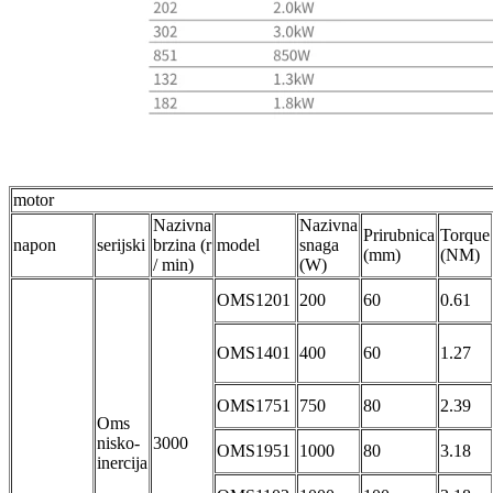
motor
Nazivna
Nazivna
Prirubnica
Torque
napon
serijski
brzina (r
model
snaga
(mm)
(NM)
/ min)
(W)
OMS1201
200
60
0.61
OMS1401
400
60
1.27
OMS1751
750
80
2.39
Oms
nisko-
3000
OMS1951
1000
80
3.18
inercija