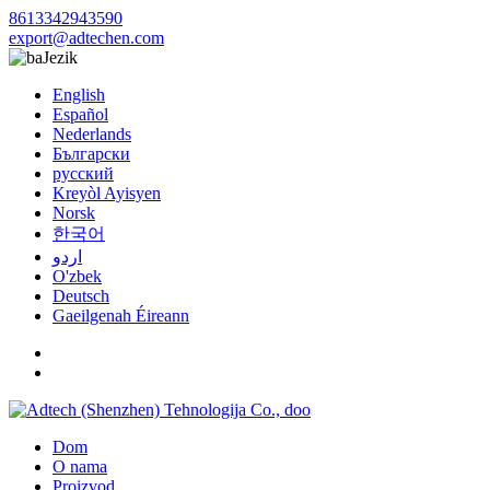
8613342943590
export@adtechen.com
Jezik
English
Español
Nederlands
Български
русский
Kreyòl Ayisyen
Norsk
한국어
اردو
O'zbek
Deutsch
Gaeilgenah Éireann
Dom
O nama
Proizvod