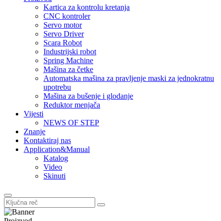
Kartica za kontrolu kretanja
CNC kontroler
Servo motor
Servo Driver
Scara Robot
Industrijski robot
Spring Machine
Mašina za četke
Automatska mašina za pravljenje maski za jednokratnu
upotrebu
Mašina za bušenje i glodanje
Reduktor menjača
Vijesti
NEWS OF STEP
Znanje
Kontaktiraj nas
Application&Manual
Katalog
Video
Skinuti
Proizvod