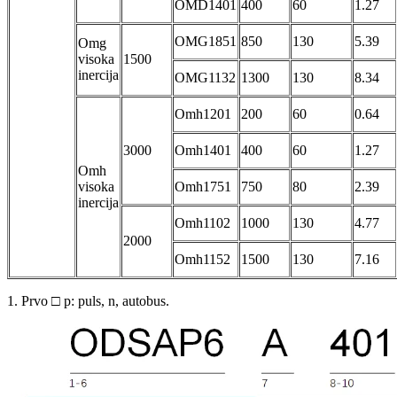
OMD1401
400
60
1.27
OMG1851
850
130
5.39
Omg
visoka
1500
inercija
OMG1132
1300
130
8.34
Omh1201
200
60
0.64
3000
Omh1401
400
60
1.27
Omh
visoka
Omh1751
750
80
2.39
inercija
Omh1102
1000
130
4.77
2000
Omh1152
1500
130
7.16
1. Prvo □ p: puls, n, autobus.