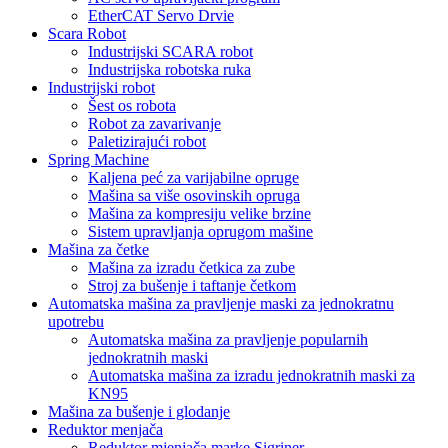
EtherCAT Servo Drvie
Scara Robot
Industrijski SCARA robot
Industrijska robotska ruka
Industrijski robot
Šest os robota
Robot za zavarivanje
Paletizirajući robot
Spring Machine
Kaljena peć za varijabilne opruge
Mašina sa više osovinskih opruga
Mašina za kompresiju velike brzine
Sistem upravljanja oprugom mašine
Mašina za četke
Mašina za izradu četkica za zube
Stroj za bušenje i taftanje četkom
Automatska mašina za pravljenje maski za jednokratnu
upotrebu
Automatska mašina za pravljenje popularnih
jednokratnih maski
Automatska mašina za izradu jednokratnih maski za
KN95
Mašina za bušenje i glodanje
Reduktor menjača
Reduktor mjenjača marke Sigriner