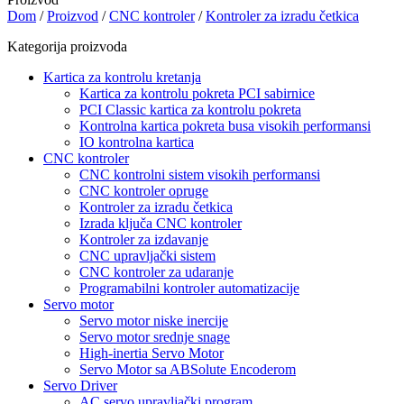
Dom
/
Proizvod
/
CNC kontroler
/
Kontroler za izradu četkica
Kategorija proizvoda
Kartica za kontrolu kretanja
Kartica za kontrolu pokreta PCI sabirnice
PCI Classic kartica za kontrolu pokreta
Kontrolna kartica pokreta busa visokih performansi
IO kontrolna kartica
CNC kontroler
CNC kontrolni sistem visokih performansi
CNC kontroler opruge
Kontroler za izradu četkica
Izrada ključa CNC kontroler
Kontroler za izdavanje
CNC upravljački sistem
CNC kontroler za udaranje
Programabilni kontroler automatizacije
Servo motor
Servo motor niske inercije
Servo motor srednje snage
High-inertia Servo Motor
Servo Motor sa ABSolute Encoderom
Servo Driver
AC servo upravljački program