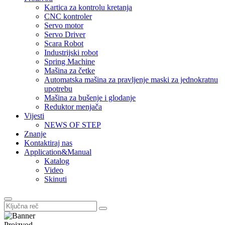
Kartica za kontrolu kretanja
CNC kontroler
Servo motor
Servo Driver
Scara Robot
Industrijski robot
Spring Machine
Mašina za četke
Automatska mašina za pravljenje maski za jednokratnu
upotrebu
Mašina za bušenje i glodanje
Reduktor menjača
Vijesti
NEWS OF STEP
Znanje
Kontaktiraj nas
Application&Manual
Katalog
Video
Skinuti
Proizvod