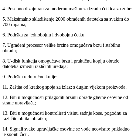
4. Posebno dizajniran za modernu mašinu za izradu četkica za zube;
5. Maksimalno skladištenje 2000 obrađenih datoteka sa svakim do
700 rupama;
6. Podrška za jednobojnu i dvobojnu četku;
7. Ugrađeni procesor velike brzine omogućava brzu i stabilnu
obradu;
8. U-disk funkcija omogućava brzu i praktičnu kopiju obrade
datoteka između različitih uređaja;
9. Podrška radu ručne kutije;
11. Zaštita od kratkog spoja za izlaz; s dugim vijekom proizvoda;
12. Biti u mogućnosti prilagoditi brzinu obrade glavne osovine od
strane upravljača;
13. Biti u mogućnosti kontrolirati visinu sadnje kose, pogodnu za
različite oblike obratka;
14. Signali svake upravljačke osovine se vode neovisno; prikladno
je spojiti žicu.