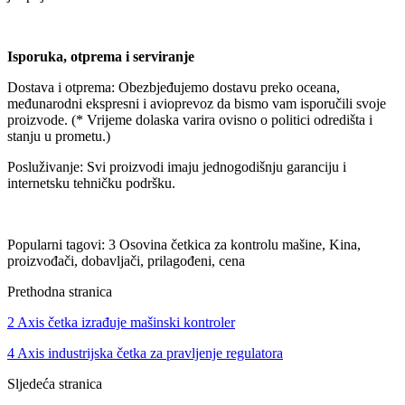
Isporuka, otprema i serviranje
Dostava i otprema: Obezbjeđujemo dostavu preko oceana,
međunarodni ekspresni i avioprevoz da bismo vam isporučili svoje
proizvode. (* Vrijeme dolaska varira ovisno o politici odredišta i
stanju u prometu.)
Posluživanje: Svi proizvodi imaju jednogodišnju garanciju i
internetsku tehničku podršku.
Popularni tagovi: 3 Osovina četkica za kontrolu mašine, Kina,
proizvođači, dobavljači, prilagođeni, cena
Prethodna stranica
2 Axis četka izrađuje mašinski kontroler
4 Axis industrijska četka za pravljenje regulatora
Sljedeća stranica