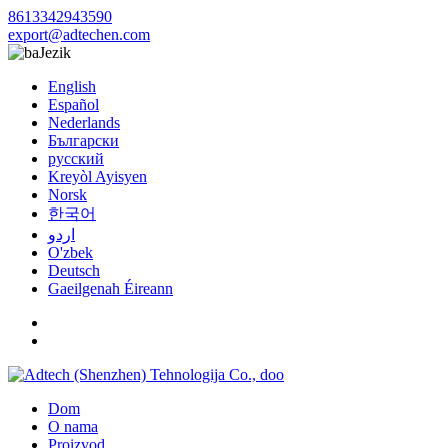
8613342943590
export@adtechen.com
Jezik
English
Español
Nederlands
Български
русский
Kreyòl Ayisyen
Norsk
한국어
اردو
O'zbek
Deutsch
Gaeilgenah Éireann
Dom
O nama
Proizvod