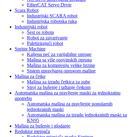
EtherCAT Servo Drvie
Scara Robot
Industrijski SCARA robot
Industrijska robotska ruka
Industrijski robot
Šest os robota
Robot za zavarivanje
Paletizirajući robot
Spring Machine
Kaljena peć za varijabilne opruge
Mašina sa više osovinskih opruga
Mašina za kompresiju velike brzine
Sistem upravljanja oprugom mašine
Mašina za četke
Mašina za izradu četkica za zube
Stroj za bušenje i taftanje četkom
Automatska mašina za pravljenje maski za jednokratnu
upotrebu
Automatska mašina za pravljenje popularnih
jednokratnih maski
Automatska mašina za izradu jednokratnih maski za
KN95
Mašina za bušenje i glodanje
Reduktor menjača
Reduktor mjenjača marke Sigriner